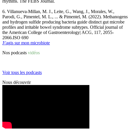
rhythms. The FEBS Journal.
6
.
Villanueva-Millan, M. J., Leite, G., Wang, J., Morales, W.,
Parodi, G., Pimentel, M. L., ... & Pimentel, M. (2022). Methanogens
and hydrogen sulfide producing bacteria guide distinct gut microbe
profiles and irritable bowel syndrome subtypes. Official journal of
the American College of Gastroenterology| ACG, 117, 2055-
2066.ISO 690
J\'agis sur mon microbiote
Nos podcasts
vidéos
Voir tous les podcasts
Nous découvrir