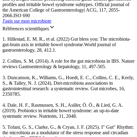
profiles and irritable bowel syndrome subtypes. Official journal of
the American College of Gastroenterology| ACG, 117, 2055-
2066.ISO 690
J'agis sur mon microbiote
Références scientifiques
1
.
Hillestad, E. M. R., et al. (2022) Gut bless you: The microbiota-
gut-brain axis in irritable bowel syndrome.World journal of
gastroenterology, 28, 412.1.
2
.
Collins, S. M. (2014). A role for the gut microbiota in IBS. Nature
reviews Gastroenterology & hepatology, 11, 497-505.
3
.
Duncanson, K., Williams, G., Hoedt, E. C., Collins, C. E., Keely,
S., & Talley, N. J. (2024). Diet-microbiota associations in
gastrointestinal research: a systematic review. Gut microbes, 16,
2350785.
4
.
Dale, H. F., Rasmussen, S. H., Asiller, Ö. Ö., & Lied, G. A.
(2019). Probiotics in irritable bowel syndrome: an up-to-date
systematic review. Nutrients, 11, 2048.
5
.
Tofani, G. S., Clarke, G., & Cryan, J. F. (2025). I" Gut" Rhythm:
the microbiota as a modulator of the stress response and circadian