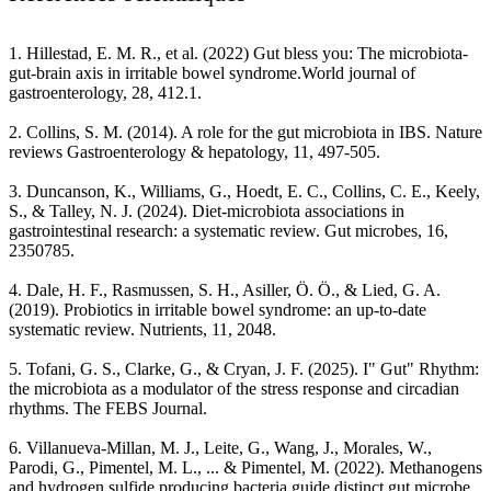
1
.
Hillestad, E. M. R., et al. (2022) Gut bless you: The microbiota-
gut-brain axis in irritable bowel syndrome.World journal of
gastroenterology, 28, 412.1.
2
.
Collins, S. M. (2014). A role for the gut microbiota in IBS. Nature
reviews Gastroenterology & hepatology, 11, 497-505.
3
.
Duncanson, K., Williams, G., Hoedt, E. C., Collins, C. E., Keely,
S., & Talley, N. J. (2024). Diet-microbiota associations in
gastrointestinal research: a systematic review. Gut microbes, 16,
2350785.
4
.
Dale, H. F., Rasmussen, S. H., Asiller, Ö. Ö., & Lied, G. A.
(2019). Probiotics in irritable bowel syndrome: an up-to-date
systematic review. Nutrients, 11, 2048.
5
.
Tofani, G. S., Clarke, G., & Cryan, J. F. (2025). I" Gut" Rhythm:
the microbiota as a modulator of the stress response and circadian
rhythms. The FEBS Journal.
6
.
Villanueva-Millan, M. J., Leite, G., Wang, J., Morales, W.,
Parodi, G., Pimentel, M. L., ... & Pimentel, M. (2022). Methanogens
and hydrogen sulfide producing bacteria guide distinct gut microbe