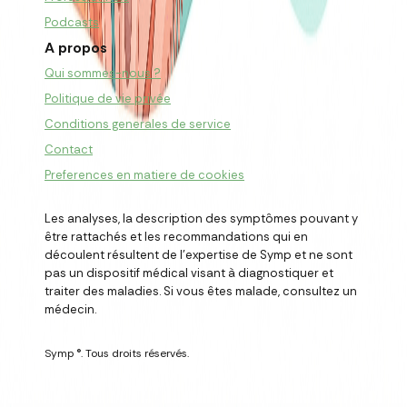
Podcasts
A propos
Qui sommes-nous ?
Politique de vie privée
Conditions generales de service
Contact
Preferences en matiere de cookies
Les analyses, la description des symptômes pouvant y
être rattachés et les recommandations qui en
découlent résultent de l
'
expertise de Symp et ne sont
pas un dispositif médical visant à diagnostiquer et
traiter des maladies. Si vous êtes malade, consultez un
médecin.
Symp ®. Tous droits réservés.