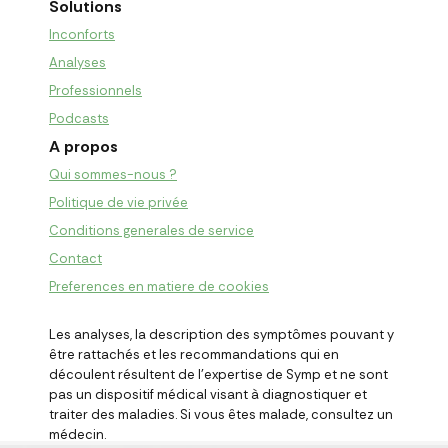
Solutions
Inconforts
Analyses
Professionnels
Podcasts
A propos
Qui sommes-nous ?
Politique de vie privée
Conditions generales de service
Contact
Preferences en matiere de cookies
Les analyses, la description des symptômes pouvant y
être rattachés et les recommandations qui en
découlent résultent de l
'
expertise de Symp et ne sont
pas un dispositif médical visant à diagnostiquer et
traiter des maladies. Si vous êtes malade, consultez un
médecin.